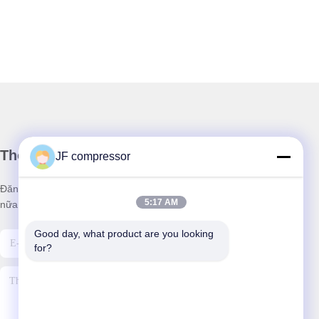
Thông tin của chúng tôi
JF compressor
Đăng ký bản tin của chúng tôi để được giảm giá và nhiều hơn
5:17 AM
nữa.
Good day, what product are you looking 
for?