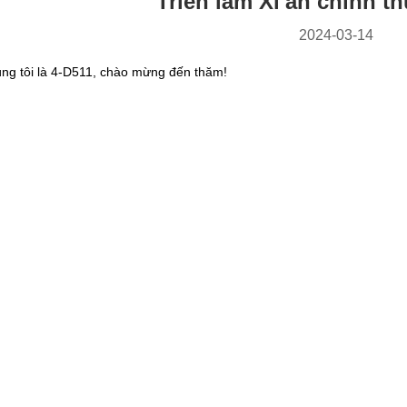
Triển lãm Xi'an chính 
2024-03-14
úng tôi là 4-D511, chào mừng đến thăm!