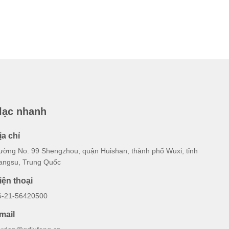
 lạc nhanh
ịa chỉ
ường No. 99 Shengzhou, quận Huishan, thành phố Wuxi, tỉnh
iangsu, Trung Quốc
iện thoại
6-21-56420500
mail