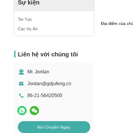
Sự kiện
Tin Tức
Địa điểm của ch
Các Vụ Án
Liên hệ với chúng tôi
Mr. Jordan
Jordan@gdjufeng.cn
86-21-56420500
Nói Chuyện Ngay.