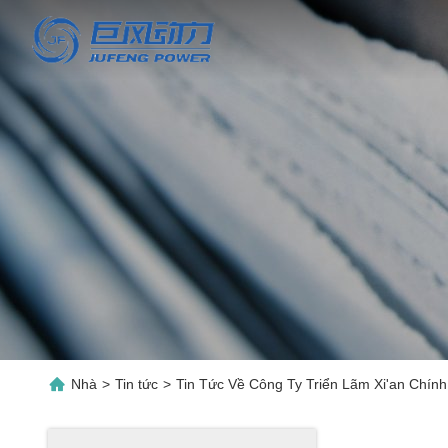
Nhà
>
Tin tức
>
Tin Tức Về Công Ty Triển Lãm Xi'an Chí