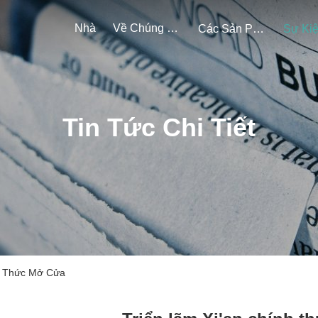
Nhà
Về Chúng Tôi
Các Sản Phẩm
Sự Ki
Tin Tức Chi Tiết
nh Thức Mở Cửa