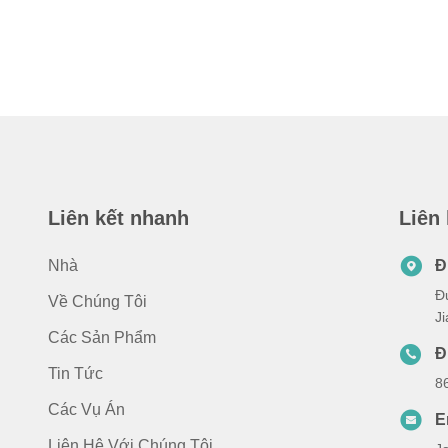
Liên kết nhanh
Liên
Nhà
Đ
Đ
Về Chúng Tôi
J
Các Sản Phẩm
Đ
Tin Tức
8
Các Vụ Án
E
Liên Hệ Với Chúng Tôi