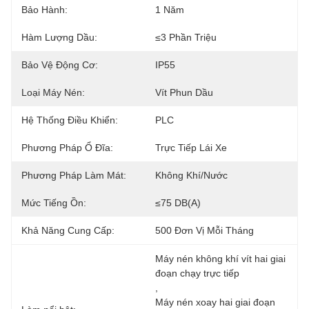
Bảo Hành:
1 Năm
Hàm Lượng Dầu:
≤3 Phần Triệu
Bảo Vệ Động Cơ:
IP55
Loại Máy Nén:
Vít Phun Dầu
Hệ Thống Điều Khiển:
PLC
Phương Pháp Ổ Đĩa:
Trực Tiếp Lái Xe
Phương Pháp Làm Mát:
Không Khí/Nước
Mức Tiếng Ồn:
≤75 DB(A)
Khả Năng Cung Cấp:
500 Đơn Vị Mỗi Tháng
Máy nén không khí vít hai giai 
đoạn chạy trực tiếp
, 
Máy nén xoay hai giai đoạn 