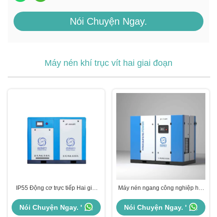
Nói Chuyện Ngay.
Máy nén khí trục vít hai giai đoạn
IP55 Động cơ trực tiếp Hai giai
Máy nén ngang công nghiệp hai
đoạn máy nén không khí vít điều
giai đoạn vít máy nén không khí
khiển PLC Không khí / nước làm
từ tính vĩnh viễn
Nói Chuyện Ngay. '
Nói Chuyện Ngay. '
mát