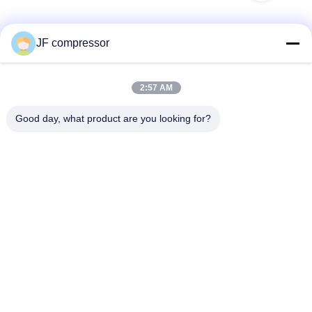
JF compressor
Liên lạc nhanh
2:57 AM
Địa chỉ
Good day, what product are you looking for?
Đường No. 99 Shengzhou, quận Huishan, thành phố Wuxi,
tỉnh Jiangsu, Trung Quốc
Điện thoại
86-21-56420500
Email
Jordan@gdjufeng.cn
Chính sách bảo mật
|
Sơ đồ trang web
| Trung Quốc Chất lượng