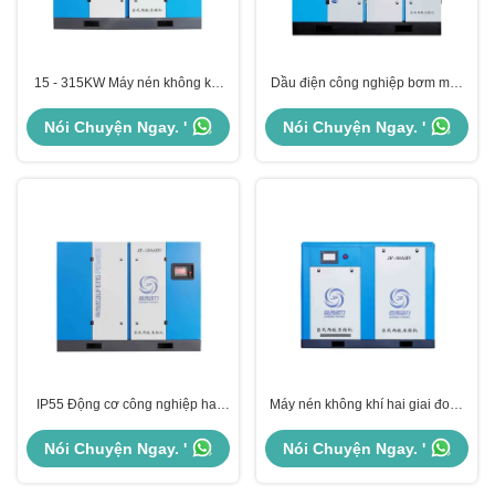
15 - 315KW Máy nén không khí
Dầu điện công nghiệp bơm máy
vít hai giai đoạn IP55 Máy nén vít
nén không khí xoay PLC điều
quay công nghiệp
khiển Không khí / nước làm mát
Nói Chuyện Ngay. '
Nói Chuyện Ngay. '
IP55 Động cơ công nghiệp hai
Máy nén không khí hai giai đoạn
giai đoạn vít máy nén không khí
bằng nam châm vĩnh viễn ngang
điện 15KW - 315KW
50hp 37kw máy nén máy nén
Nói Chuyện Ngay. '
Nói Chuyện Ngay. '