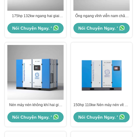
175hp 132kw ngang hai giai
Ống ngang vĩnh viễn nam châm
đoạn vít máy nén không khí Máy
hai giai đoạn vít máy nén không
nén nam châm vĩnh viễn
khí 120hp 90kw
Nói Chuyện Ngay. '
Nói Chuyện Ngay. '
Nén máy nén không khí hai giai
150hp 110kw Nén máy nén vít hai
đoạn vít máy nén không khí 75hp
giai đoạn chân ngang vĩnh viễn
55kw thuốc máy nén không khí
từ vít loại máy nén không khí
Nói Chuyện Ngay. '
Nói Chuyện Ngay. '
hai giai đoạn