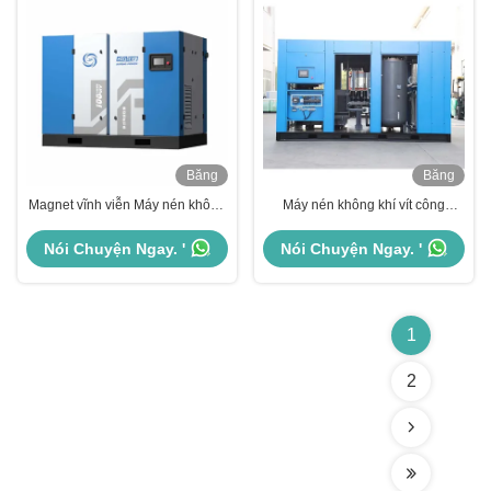
Băng
Băng
hình
hình
Magnet vĩnh viễn Máy nén không
Máy nén không khí vít công
khí vít hai giai đoạn IP65 ngang
nghiệp công suất lớn (280kW,
380V / 50hz
2kV) - Đối với hệ thống không khí
Nói Chuyện Ngay. '
Nói Chuyện Ngay. '
áp suất cao
1
2