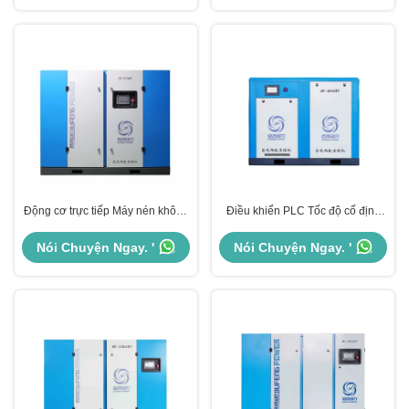
Động cơ trực tiếp Máy nén không
Điều khiển PLC Tốc độ cố định
khí vít hai giai đoạn Kiểm soát
Hai giai đoạn Máy nén không khí
PLC Máy nén xoay hai giai đoạn
vít tĩnh Công suất 3 - 62 M3/Min
Nói Chuyện Ngay. '
Nói Chuyện Ngay. '