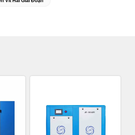
n Vít Hai Giai Đoạn