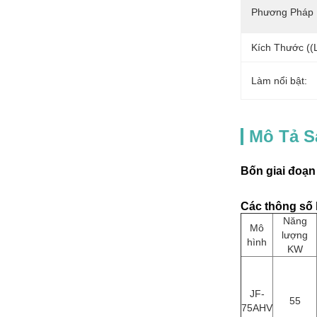
Phương Pháp 
Kích Thước ((
Làm nổi bật:
Mô Tả 
Bốn giai đoạn
Các thông số 
Năng
Mô
lượng
hình
KW
JF-
55
75AHV