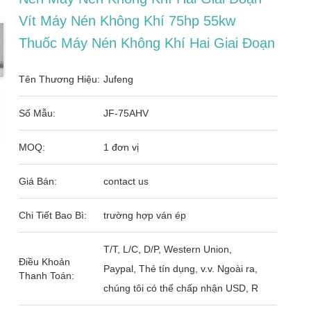
Vít Máy Nén Không Khí 75hp 55kw
Thuốc Máy Nén Không Khí Hai Giai Đoạn
Tên Thương Hiệu:
Jufeng
Số Mẫu:
JF-75AHV
MOQ:
1 đơn vị
Giá Bán:
contact us
Chi Tiết Bao Bì:
trường hợp ván ép
T/T, L/C, D/P, Western Union,
Điều Khoản
Paypal, Thẻ tín dụng, v.v. Ngoài ra,
Thanh Toán:
chúng tôi có thể chấp nhận USD, R