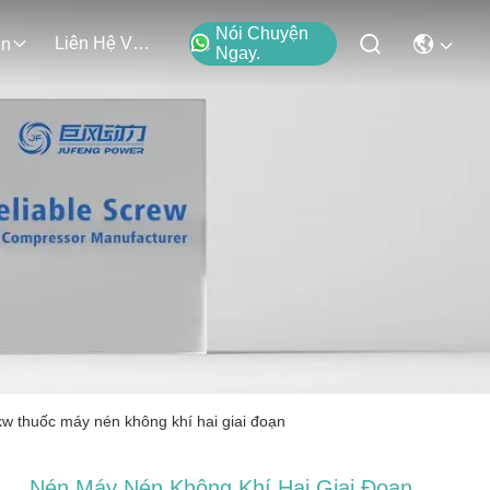
Nói Chuyện
Liên Hệ Với Chúng Tôi
ện
Ngay.
kw thuốc máy nén không khí hai giai đoạn
Nén Máy Nén Không Khí Hai Giai Đoạn