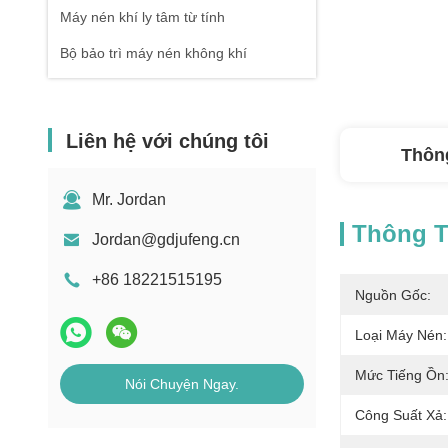
Máy nén khí ly tâm từ tính
Bộ bảo trì máy nén không khí
Liên hệ với chúng tôi
Thông
Mr. Jordan
Thông Ti
Jordan@gdjufeng.cn
+86 18221515195
Nguồn Gốc:
Loại Máy Nén:
Mức Tiếng Ồn
Nói Chuyện Ngay.
Công Suất Xả: