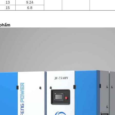
13
9.24
15
6.8
 phẩm