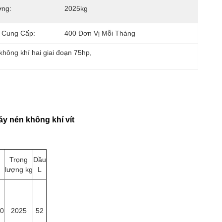
ợng:
2025kg
 Cung Cấp:
400 Đơn Vị Mỗi Tháng
hông khí hai giai đoạn 75hp
, 
y nén không khí vít
Trọng
Dầu
lượng kg
L
50
2025
52