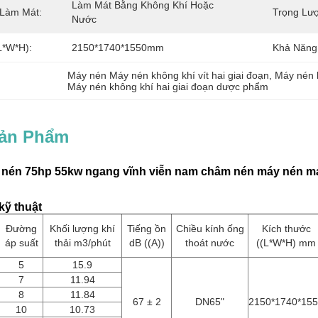
Làm Mát Bằng Không Khí Hoặc 
Làm Mát:
Trọng Lư
Nước
L*W*H):
2150*1740*1550mm
Khả Năng
Máy nén Máy nén không khí vít hai giai đoạn
, 
Máy nén k
Máy nén không khí hai giai đoạn dược phẩm
Sản Phẩm
 nén 75hp 55kw ngang vĩnh viễn nam châm nén máy nén má
kỹ thuật
Đường
Khối lượng khí
Tiếng ồn
Chiều kính ống
Kích thước
áp suất
thải m3/phút
dB ((A))
thoát nước
((L*W*H) mm
5
15.9
7
11.94
8
11.84
67 ± 2
DN65"
2150*1740*15
10
10.73