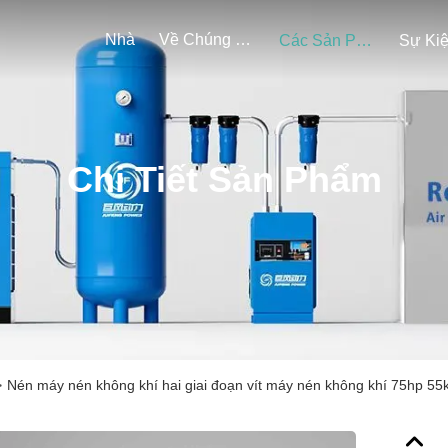
Nhà
Về Chúng Tôi
Các Sản Phẩm
Sự Ki
Chi Tiết Sản Phẩm
>
Nén máy nén không khí hai giai đoạn vít máy nén không khí 75hp 55