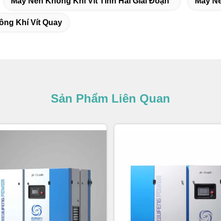
Máy Nén Không Khí Vít Tĩnh Hai Giai Đoạn
Máy Né
ng Khí Vít Quay
Sản Phẩm Liên Quan