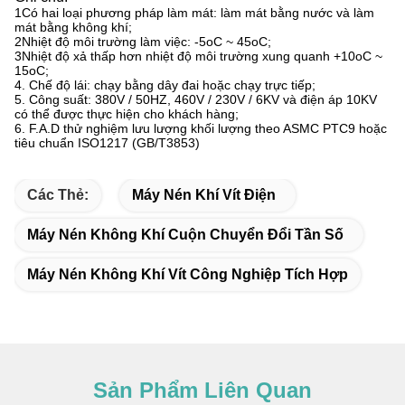
1Có hai loại phương pháp làm mát: làm mát bằng nước và làm
mát bằng không khí;
2Nhiệt độ môi trường làm việc: -5oC ~ 45oC;
3Nhiệt độ xả thấp hơn nhiệt độ môi trường xung quanh +10oC ~
15oC;
4. Chế độ lái: chạy bằng dây đai hoặc chạy trực tiếp;
5. Công suất: 380V / 50HZ, 460V / 230V / 6KV và điện áp 10KV
có thể được thực hiện cho khách hàng;
6. F.A.D thử nghiệm lưu lượng khối lượng theo ASMC PTC9 hoặc
tiêu chuẩn ISO1217 (GB/T3853)
Các Thẻ:
Máy Nén Khí Vít Điện
Máy Nén Không Khí Cuộn Chuyển Đổi Tần Số
Máy Nén Không Khí Vít Công Nghiệp Tích Hợp
Sản Phẩm Liên Quan