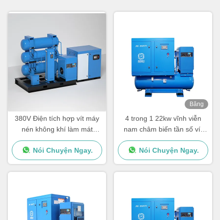
Băng
hình
380V Điện tích hợp vít máy
4 trong 1 22kw vĩnh viễn
nén không khí làm mát
nam châm biến tần số vít
không khí Màu tùy chỉnh
máy nén không khí cho máy
Nói Chuyện Ngay.
Nói Chuyện Ngay.
cắt laser