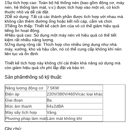
1Sự tích hợp cao: Toàn bộ hệ thống nén (bao gồm động cơ, máy
nén, hệ thống làm mát, v.v.) được tích hợp vào một vỏ, có kích
thước nhỏ và dễ cài đặt.
2Dễ sử dụng: Tất cả các thành phần được tích hợp với nhau mà
không cần thêm đường ống hoặc kết nối cáp, cắm và chơi.
3Tiếng ồn thấp: Thiết kế cách âm của vỏ có thể giảm hiệu quả
tiếng ồn hoạt động.
4Hiệu quả cao: Sử dụng một máy nén vít hiệu quả có thể tiết
kiệm rất nhiều năng lượng.
5Ứng dụng rộng rãi: Thích hợp cho nhiều ứng dụng như nhà
máy, xưởng, kho và hậu cần, nó có thể cung cấp không khí nén
liên tục và ổn định.
Thiết kế tích hợp này không chỉ cải thiện khả năng sử dụng mà
còn giảm hiệu quả chi phí lắp đặt và bảo trì.
Sản phẩm
thông số kỹ thuật:
Năng lượng động cơ
7.5KW
Điện áp
220V/380V/460V/các loại khác
Giai đoạn
Ba.
Mức âm thanh
64±2dBA
Máy sấy tích hợp
Vâng.
Phương pháp làm mát
Làm mát không khí
Ghi chú: