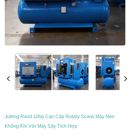
Jufeng Rand 10hp Cao Cấp Rotary Screw Máy Nén
Không Khí Với Máy Sấy Tích Hợp