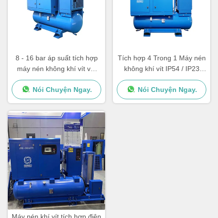
8 - 16 bar áp suất tích hợp
Tích hợp 4 Trong 1 Máy nén
máy nén không khí vít với
không khí vít IP54 / IP23
cấu hình di động
Máy nén không khí 16bar
Nói Chuyện Ngay.
Nói Chuyện Ngay.
cho máy cắt laser
Máy nén khí vít tích hợp điện