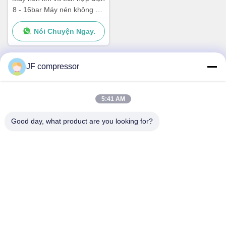
8 - 16bar Máy nén không khí
vít kết hợp
Nói Chuyện Ngay.
JF compressor
Liên lạc nhanh
5:41 AM
Địa chỉ
Good day, what product are you looking for?
Đường No. 99 Shengzhou, quận Huishan, thành phố Wuxi,
tỉnh Jiangsu, Trung Quốc
Điện thoại
86-21-56420500
Email
Jordan@gdjufeng.cn