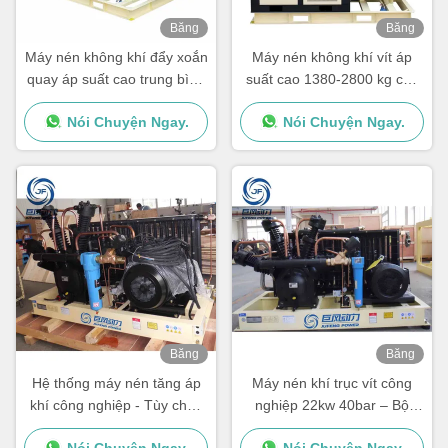
Băng
Băng
hình
hình
Máy nén không khí đẩy xoắn
Máy nén không khí vít áp
quay áp suất cao trung bình
suất cao 1380-2800 kg cho
cho công nghiệp 1380-
khả năng tăng không khí tối
Nói Chuyện Ngay.
Nói Chuyện Ngay.
1280kg Capacity
đa
Displacement 4-12 m3/min
Băng
Băng
hình
hình
Hệ thống máy nén tăng áp
Máy nén khí trục vít công
khí công nghiệp - Tùy chọn
nghiệp 22kw 40bar – Bộ
tùy chỉnh PSI & CFM có sẵn
tăng áp khí nén áp suất cao