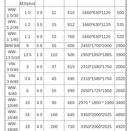
M3/phút
WW-
1.0
3.0
11
610
1660*630*1120
500
1.0/30
WW-
1.2
3.0
15
812
1660*630*1120
535
1.2/30
WW-
1.1
4.0
15
760
1660*630*1120
520
1.1/40
WW.9/8
9
0.8
55
600
2455*1700*2000
2800
WW-
13.5
1.0
110
500
2950*1850*1885
3900
13.5/10
VW-
3
4.0
37
615
2310*1580*1750
2000
3.0/40
VW-
3.6
4.0
45
690
2310*1580*1750
2020
3.6/40
WW-
6
4.0
55
690
2650*1725*1950
2650
6/40
WW-
10
4.0
90
660
2970 * 1850 * 1900
3400
10/40
WW-
16
4.0
160
645
3350*2000*2025
4850
16/40
WW-
18
4.0
200
730
3350*2000*2025
4920
18/40