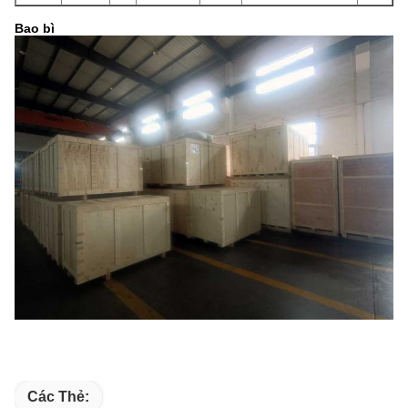
Bao bì
Các Thẻ: