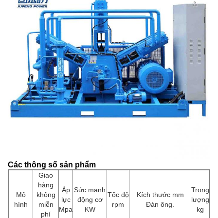
Các thông số sản phẩm
Giao
hàng
Áp
Sức mạnh
Trọng
Mô
không
Tốc độ
Kích thước mm
lực
động cơ
lượng
hình
miễn
rpm
Đàn ông.
Mpa
KW
kg
phí