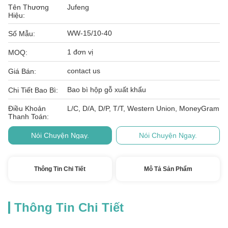
Tên Thương
Jufeng
Hiệu:
WW-15/10-40
Số Mẫu:
1 đơn vị
MOQ:
contact us
Giá Bán:
Bao bì hộp gỗ xuất khẩu
Chi Tiết Bao Bì:
Điều Khoản
L/C, D/A, D/P, T/T, Western Union, MoneyGram
Thanh Toán:
Nói Chuyện Ngay.
Nói Chuyện Ngay.
Thông Tin Chi Tiết
Mô Tả Sản Phẩm
Thông Tin Chi Tiết